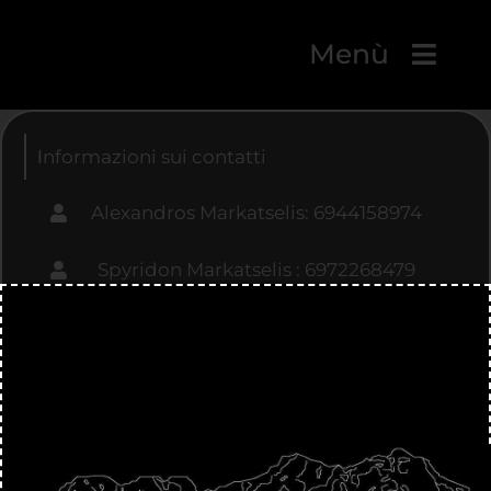
Menù
Ιnformazioni sui contatti
Alexandros Markatselis: 6944158974
Spyridon Markatselis : 6972268479
Cantina: 2664029791
Email : markatselis@hotmail.com
Dafni Filiaton , Greece