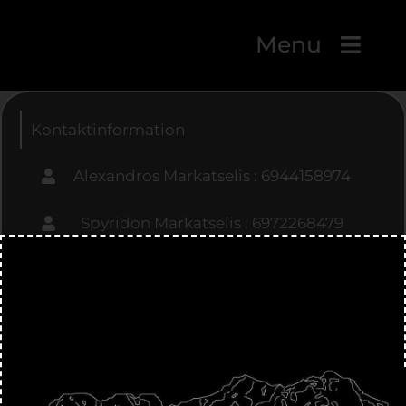
Menu
Kontaktinformation
Alexandros Markatselis : 6944158974
Spyridon Markatselis : 6972268479
Weingut: 2664029791
Email : markatselis@hotmail.com
Dafni Filiaton , Greece